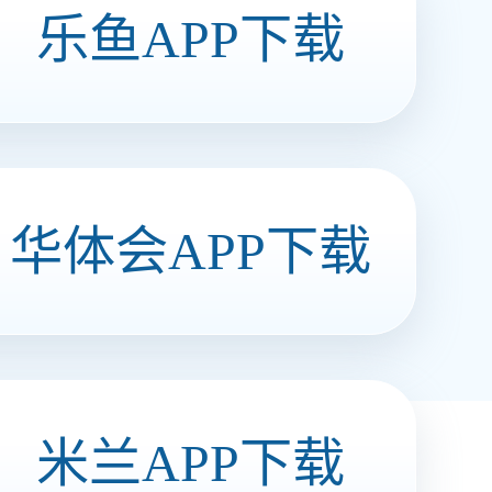
轻球员的职业态度。这支队伍能否借此契机
这支球队注入了久违的血性与方向。
下一篇：
阿尔卡拉斯卫冕温网挑战重重，草地