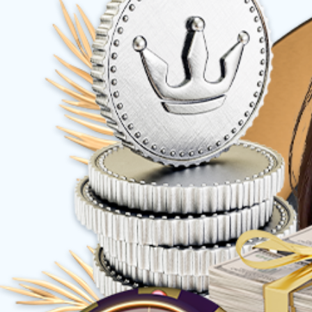
速融入战术体系，更在首次训练后就向全