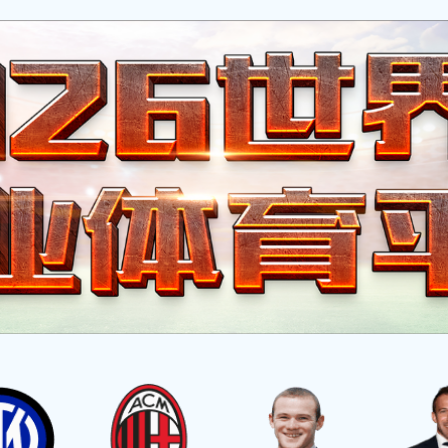
App下载
公司介绍
体育新闻
PP与网页版入口｜畅享全球体育
球、篮球、电竞等项目的赛事资讯与数据内容， 支
聚焦热门体育内容， 助您轻松获取赛事动态，掌
手机App
网页版