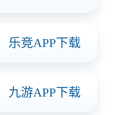
vs鲁内草地发
元化已成为顶尖选手间竞争的核心变量...