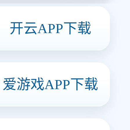
反抢效率低、边中结合脱节等细节问题逐一
时必须主动观察中锋跑位，而非机械套边
术，更是那种‘每一脚传球都关乎成败’的
的凝聚力，再精密的战术也难以落地。
心，构建由后腰到前腰的纵向连接，同时利
单个爆点、缺乏体系支撑的纠偏。例如，在
于他对现代足球高位压迫的理解。
开球队长期存在的“战术执行与实战脱节”
超出外界预期。