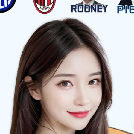
违强援！刚亮相就向队友提了一个要
来一则振奋人心的消息：国足队长位置再次迎来久违强援。这位