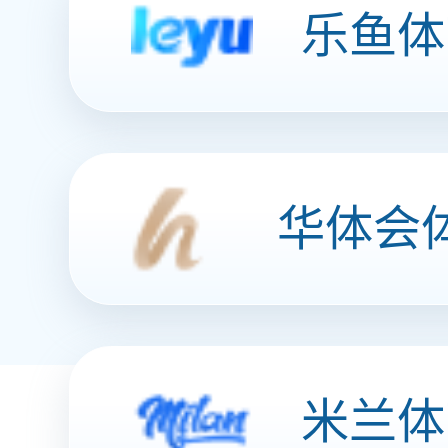
随着队长强援的全面融入，国足内部化学
完成蜕变，答案将在接下来的比赛中逐步
上一篇：
德甲历史最快百球纪录：凯恩85场91…
延伸阅读