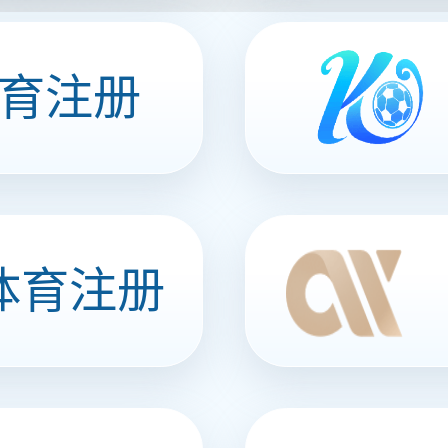
然升级
人士透露，他在归队前已反复研究近期比赛录像，将前场丢球后
时，年轻球员普遍反馈“更易理解”。例如，他要求边后卫在接应
前训练中“只强调原则、缺乏实战细节”的惯性模式。
显提升了出球果断性。一位年轻队员坦言：“队长带来的不仅是技
战术调整更具长远价值。毕竟，国足历史多次证明，缺乏核心领袖
学反应
存在。教练组近期正在尝试将他的踢法融入整体架构：以他为核
的进攻属性。这种“以点带面”的调整，本质上是对国足长期依赖
防线前移，从而为两翼留出冲刺空间——这种战术设计，正是基
援，其意义远超个人数据。他提出的要求更像是一把钥匙，试图打
求”转化为日常习惯，那么国足在后续世预赛中的表现，或许会