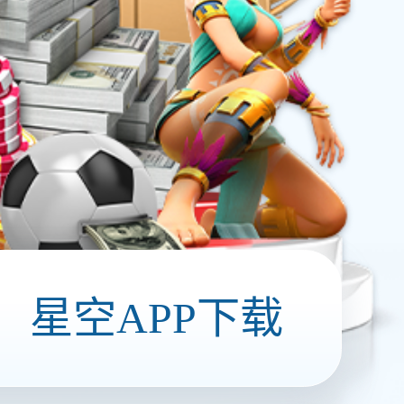
练结束后，他主动召集队友，提出“训练
中，国足在面对逼抢时失误率高企，往往
主好戏。其技术特点与当前国足中后场衔接
提的是，归队前他特意调整了个人训练计