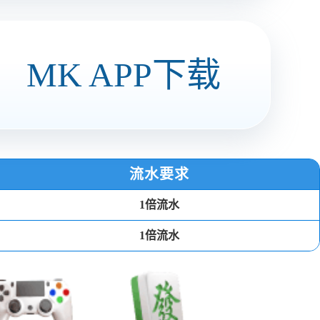
同时在场净效
男篮在内线配置上拥有王哲林与冯莱这对...
赛双人项目同步
，中国跳水队与美国队在双人项目的较...