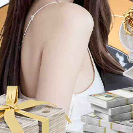
队提出了一项具体要求，引发外界广泛关注。